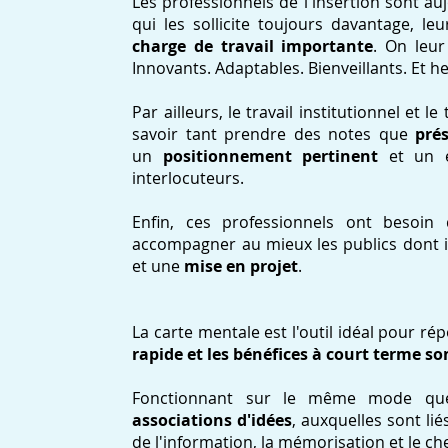
Les professionnels de l'insertion sont a
qui les sollicite toujours davantage, l
charge de travail importante
. On leur
Innovants. Adaptables. Bienveillants. Et h
Par ailleurs, le travail institutionnel et l
savoir tant prendre des notes que
pré
un
positionnement pertinent
et un éc
interlocuteurs.
Enfin, ces professionnels ont besoin 
accompagner au mieux les publics dont i
et une
mise en projet
.
La carte mentale est l'outil idéal pour r
rapide et les bénéfices à court terme s
Fonctionnant sur le même mode qu
associations d'idées
, auxquelles sont li
de l'information, la mémorisation et le 