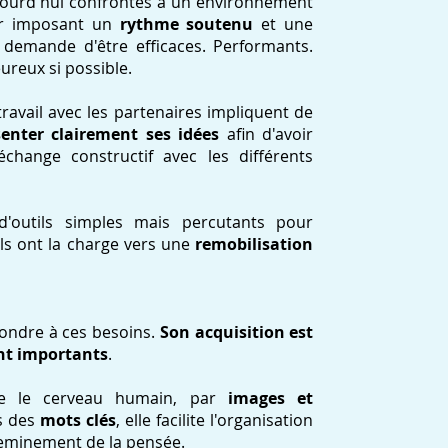
ujourd'hui confrontés à un environnement
eur imposant un
rythme soutenu
et une
 demande d'être efficaces. Performants.
eureux si possible.
e travail avec les partenaires impliquent de
senter clairement ses idées
afin d'avoir
hange constructif avec les différents
d'outils simples mais percutants pour
ls ont la charge vers une
remobilisation
épondre à ces besoins.
Son acquisition est
ont importants
.
e le cerveau humain, par
images et
és des
mots clés
, elle facilite l'organisation
cheminement de la pensée.