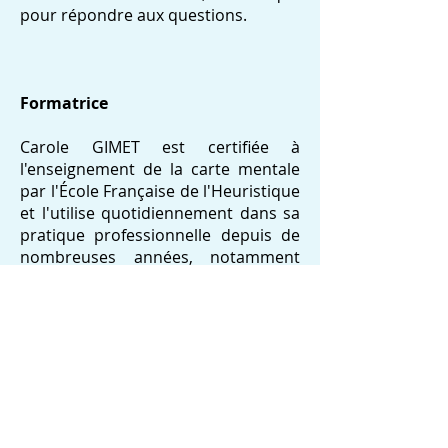
pour répondre aux questions.
Formatrice
Carole GIMET est certifiée à
l'enseignement de la carte mentale
par l'École Française de l'Heuristique
et l'utilise quotidiennement dans sa
pratique professionnelle depuis de
nombreuses années, notamment
auprès d'élèves en situation de
handicap, d'étudiants en travail
social, ou de professionnels de
l'Éducation.
Elle est également éducatrice
spécialisée depuis plus de 21 ans et
pratique le coaching. Elle s'est