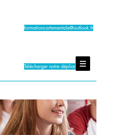
formationcartementale@outlook.fr
Télécharger notre dépliant PDF