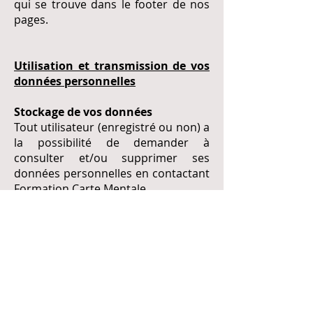
qui se trouve dans le footer de nos
pages.
Utilisation et transmission de vos
données personnelles
Stockage de vos données
Tout utilisateur (enregistré ou non) a
la possibilité de demander à
consulter et/ou supprimer ses
données personnelles en contactant
Formation Carte Mentale.
Contact : Formation Carte Mentale –
Carole GIMET :
06 15 07 73 37
Mail
:
formationcartementale@outlook.fr
Transmission de vos données
personnelles
Les données personnelles recueillies